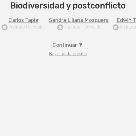
Biodiversidad y postconflicto
Carlos Tapia
Sandra Liliana Mosquera
Edwin 
 Instituto Humboldt
 Instituto Humboldt
 Institu
Continuar ▼
Bajar hasta anexos