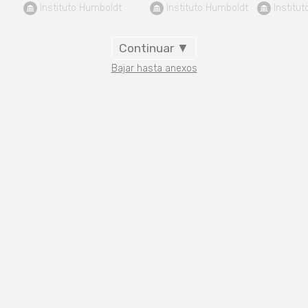
 Instituto Humboldt
 Instituto Humboldt
 Institu
Continuar ▼
Bajar hasta anexos