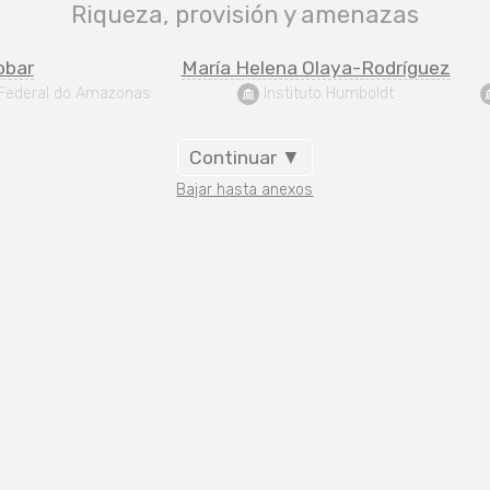
Riqueza, provisión y amenazas
obar
María Helena Olaya-Rodríguez
e Federal do Amazonas
 Instituto Humboldt
Continuar ▼
Bajar hasta anexos