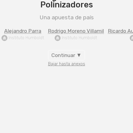
Polinizadores
Una apuesta de país
Alejandro Parra
Rodrigo Moreno Villamil
Ricardo Au
 Instituto Humboldt
 Instituto Humboldt
Continuar ▼
Bajar hasta anexos