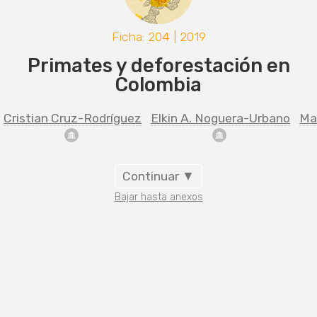
Ficha: 204 | 2019
Primates y deforestación en
Colombia
Cristian Cruz-Rodríguez
Elkin A. Noguera-Urbano
Ma
Continuar ▼
Bajar hasta anexos