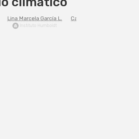
o climático
Lina Marcela García L.
Carlos Jair Muñoz Rodrigu
 Instituto Humboldt
 Instituto Humboldt