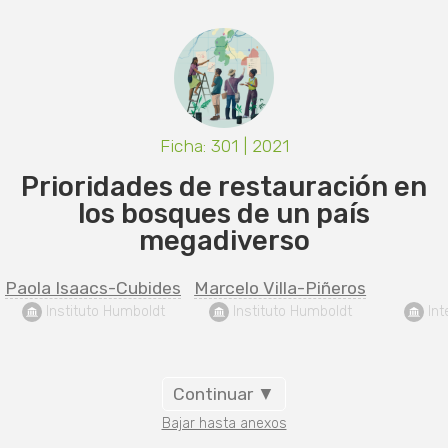
Ficha: 301 | 2021
Prioridades de restauración en
los bosques de un país
megadiverso
Paola Isaacs-Cubides
Marcelo Villa-Piñeros
 Instituto Humboldt
 Instituto Humboldt
 Int
Continuar ▼
Bajar hasta anexos