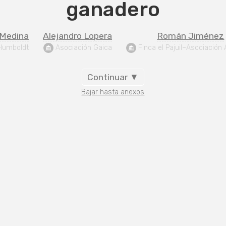
ganadero
 Medina
Alejandro Lopera
Román Jiménez
 Humboldt
 Asociación Gaica
 Finca el Pajuil–Asociación
Continuar ▼
Bajar hasta anexos