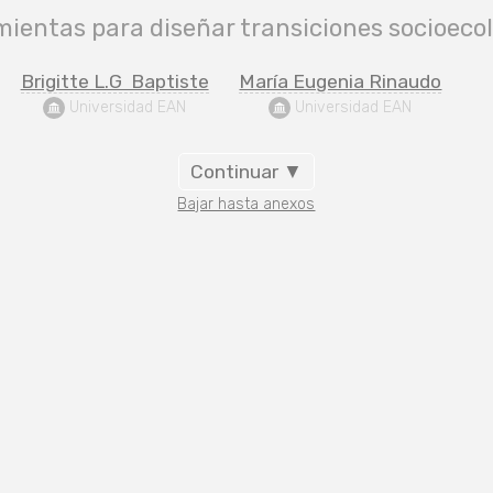
ientas para diseñar transiciones socioeco
Brigitte L.G  Baptiste
María Eugenia Rinaudo
 Universidad EAN
 Universidad EAN
Continuar ▼
Bajar hasta anexos