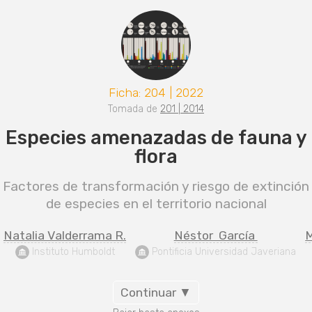
Ficha: 204 | 2022
Tomada de
201 | 2014
Especies amenazadas de fauna y
flora
Factores de transformación y riesgo de extinción
de especies en el territorio nacional
Natalia Valderrama R.
Néstor  García 
M
 Instituto Humboldt
 Pontificia Universidad Javeriana
Continuar ▼