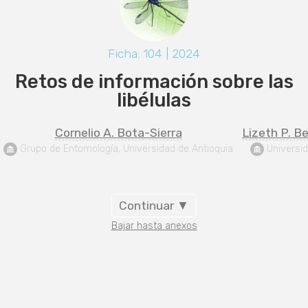
Ficha: 104 | 2024
Retos de información sobre las
libélulas
Cornelio A. Bota-Sierra
Lizeth P. 
 Grupo de Entomología, Universidad de Antioquia
 Universi
Continuar ▼
Bajar hasta anexos