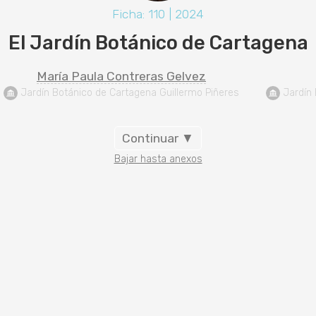
Ficha: 110 | 2024
El Jardín Botánico de Cartagena
María Paula Contreras Gelvez
 Jardín Botánico de Cartagena Guillermo Piñeres
 Jardín
Continuar ▼
Bajar hasta anexos