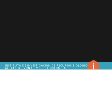
INSTITUTO DE INVESTIGACIÓN DE RECURSOS BIOLÓGICOS
ALEXANDER VON HUMBOLDT COLOMBIA
METHODS
OUR
SITEMAP
HEADQUARTERS
INSTITUTE
GIVE US
CALLE 28A # 15-09
BIODIVERSITY
FEEDBACK
BOGOTÁ D.C.
CLICK TO COPY
PBX
320 27 67
CITATION
BUSINESS
HOURS
MONDAY
BIBLIOGRAPHIC