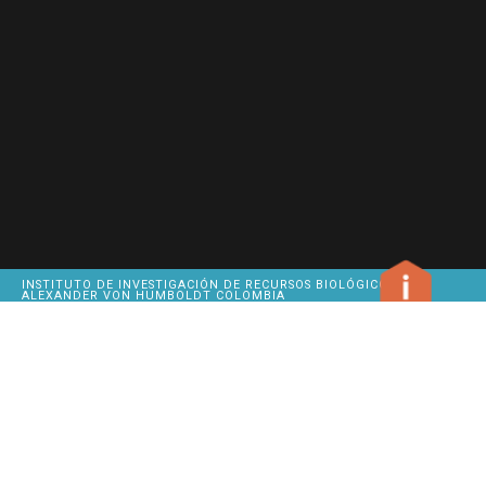
INSTITUTO DE INVESTIGACIÓN DE RECURSOS BIOLÓGICOS
ALEXANDER VON HUMBOLDT COLOMBIA
METHODS
OUR
SITEMAP
HEADQUARTERS
INSTITUTE
GIVE US
CALLE 28A # 15-09
BIODIVERSITY
FEEDBACK
BOGOTÁ D.C.
CLICK TO COPY
PBX
320 27 67
CITATION
BUSINESS
HOURS
MONDAY
BIBLIOGRAPHIC