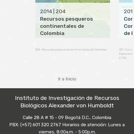
2014 | 204
2014
Recursos pesqueros
Con
continentales de
Com
Colombia
de 
de 
Silv
204 · Recursos pesqueros continentales de Colombia
301 · Conv
Especies A
CITES
Ir a Inicio
Instituto de Investigación de Recursos
Biológicos Alexander von Humboldt
Calle 28 A # 15 - 09 Bogotá D.C., Colombia
PBX: (+57) 601 320 2767 Horarios de atención: Lunes a
viernes, 8:00a.m. - 5:00p.m.