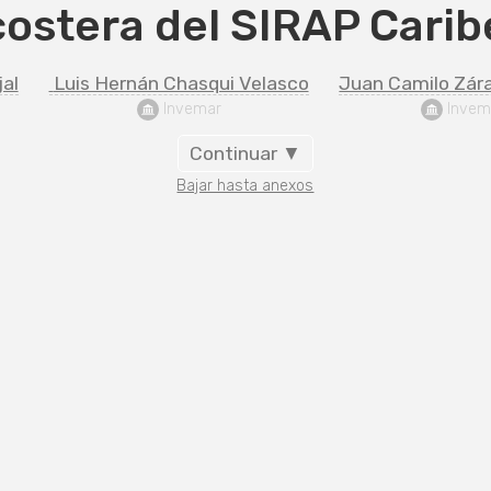
costera del SIRAP Carib
al
 Luis Hernán Chasqui Velasco
Juan Camilo Zár
 Invemar
 Invem
Continuar ▼
Bajar hasta anexos