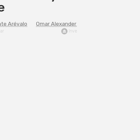
e
ate Arévalo
Omar Alexander Lugo Dueñas
ar
 Invemar