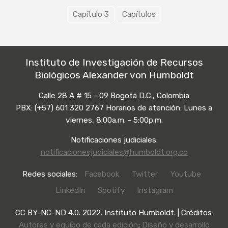
Capítulo 3
Capítulos
Instituto de Investigación de Recursos
Biológicos Alexander von Humboldt
Calle 28 A # 15 - 09 Bogotá D.C., Colombia
PBX: (+57) 601 320 2767 Horarios de atención: Lunes a
viernes, 8:00a.m. - 5:00p.m.
Notificaciones judiciales:
notificacionesjudiciales@humboldt.org.co
Redes sociales:
Facebook
Twitter
Youtube
LinkedIn
Spotify
Instagram
CC BY-NC-ND 4.0. 2022. Instituto Humboldt. | Créditos:
Autores y equipo de cada edición
;
Diseño y desarrollo