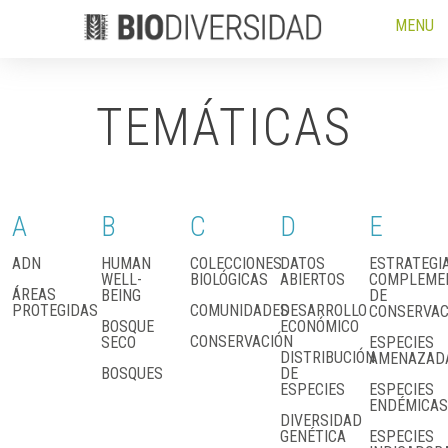
MENU
TEMÁTICAS
A
B
C
D
E
ADN
HUMAN
COLECCIONES
DATOS
ESTRATEGI
WELL-
BIOLÓGICAS
ABIERTOS
COMPLEME
ÁREAS
BEING
DE
PROTEGIDAS
COMUNIDADES
DESARROLLO
CONSERVAC
BOSQUE
ECONÓMICO
CONSERVACIÓN
SECO
ESPECIES
DISTRIBUCIÓN
AMENAZAD
BOSQUES
DE
ESPECIES
ESPECIES
ENDÉMICAS
DIVERSIDAD
GENÉTICA
ESPECIES