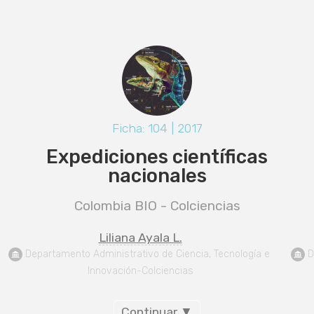
Ficha: 104 | 2017
Expediciones científicas
nacionales
Colombia BIO - Colciencias
Liliana Ayala L.
 Departamento Administrativo de Ciencia, Tecnología e 
 D
Innovación-Colciencias
Continuar ▼