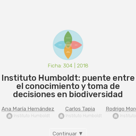
Ficha: 304 | 2018
Instituto Humboldt: puente entre
el conocimiento y toma de
decisiones en biodiversidad
Ana María Hernández
Carlos Tapia
Rodrigo More
 Instituto Humboldt
 Instituto Humboldt
 Institu
Continuar ▼