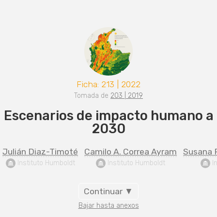
Ficha: 213 | 2022
Tomada de
203 | 2019
Escenarios de impacto humano a
2030
Julián Diaz-Timoté
Camilo A. Correa Ayram
Susana R
 Instituto Humboldt
 Instituto Humboldt
 I
Continuar ▼
Bajar hasta anexos