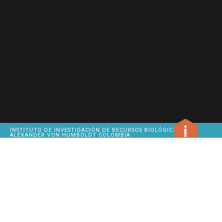
INSTITUTO DE INVESTIGACIÓN DE RECURSOS BIOLÓGICOS
ALEXANDER VON HUMBOLDT COLOMBIA
METHODS
OUR
SITEMAP
HEADQUARTERS
INSTITUTE
GIVE US
CALLE 28A # 15-09
BIODIVERSITY
FEEDBACK
BOGOTÁ D.C.
CLICK TO COPY
PBX
320 27 67
CITATION
BUSINESS
HOURS
MONDAY
BIBLIOGRAPHIC