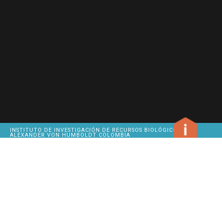
INSTITUTO DE INVESTIGACIÓN DE RECURSOS BIOLÓGICOS
ALEXANDER VON HUMBOLDT COLOMBIA
METHODS
OUR
SITEMAP
HEADQUARTERS
INSTITUTE
GIVE US
CALLE 28A # 15-09
BIODIVERSITY
FEEDBACK
BOGOTÁ D.C.
CLICK TO COPY
PBX
320 27 67
CITATION
BUSINESS
HOURS
MONDAY
BIBLIOGRAPHIC