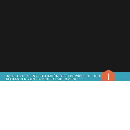
INSTITUTO DE INVESTIGACIÓN DE RECURSOS BIOLÓGICOS
ALEXANDER VON HUMBOLDT COLOMBIA
METHODS
OUR
SITEMAP
HEADQUARTERS
INSTITUTE
GIVE US
CALLE 28A # 15-09
BIODIVERSITY
FEEDBACK
BOGOTÁ D.C.
CLICK TO COPY
PBX
320 27 67
CITATION
BUSINESS
HOURS
MONDAY
BIBLIOGRAPHIC