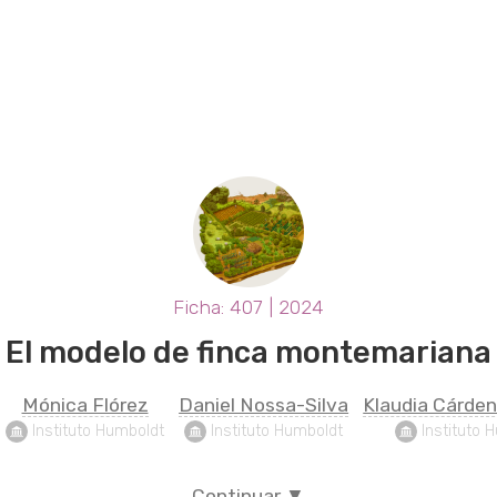
Ficha: 407 | 2024
El modelo de finca montemariana
Mónica Flórez
Daniel Nossa-Silva
Klaudia Cárde
 Instituto Humboldt
 Instituto Humboldt
 Instituto 
Continuar ▼