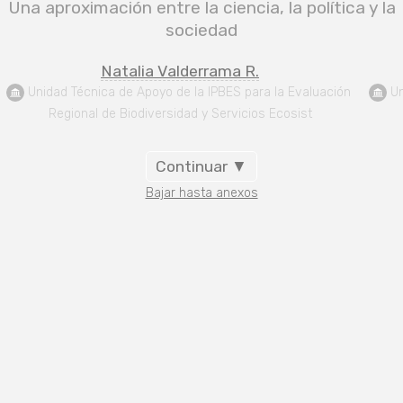
Una aproximación entre la ciencia, la política y la
sociedad
Natalia Valderrama R.
 Unidad Técnica de Apoyo de la IPBES para la Evaluación 
 U
Regional de Biodiversidad y Servicios Ecosist
Continuar ▼
Bajar hasta anexos